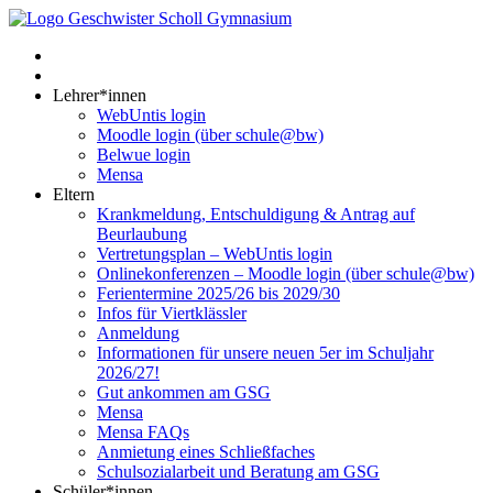
Lehrer*innen
WebUntis login
Moodle login (über schule@bw)
Belwue login
Mensa
Eltern
Krankmeldung, Entschuldigung & Antrag auf
Beurlaubung
Vertretungsplan – WebUntis login
Onlinekonferenzen – Moodle login (über schule@bw)
Ferientermine 2025/26 bis 2029/30
Infos für Viertklässler
Anmeldung
Informationen für unsere neuen 5er im Schuljahr
2026/27!
Gut ankommen am GSG
Mensa
Mensa FAQs
Anmietung eines Schließfaches
Schulsozialarbeit und Beratung am GSG
Schüler*innen