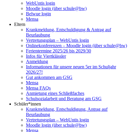
WebUntis login
Moodle login (über schule@bw)
Belwue login
Mensa
Eltern
Krankmeldung, Entschuldigung & Antrag auf
Beurlaubung
Vertretungsplan – WebUntis login
Onlinekonferenzen – Moodle login (über schule@bw)
Ferientermine 2025/26 bis 2029/30
Infos für Viertklässler
Anmeldung
Informationen für unsere neuen 5er im Schuljahr
2026/27!
Gut ankommen am GSG
Mensa
Mensa FAQs
Anmietung eines Schließfaches
Schulsozialarbeit und Beratung am GSG
Schüler*innen
Krankmeldung, Entschuldigung, Antrag auf
Beurlaubung
Vertretungsplan – WebUntis login
Moodle login (über schule@bw)
Mensa