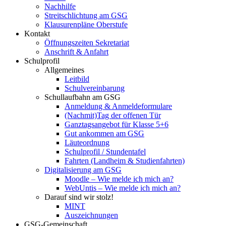
Nachhilfe
Streitschlichtung am GSG
Klausurenpläne Oberstufe
Kontakt
Öffnungszeiten Sekretariat
Anschrift & Anfahrt
Schulprofil
Allgemeines
Leitbild
Schulvereinbarung
Schullaufbahn am GSG
Anmeldung & Anmeldeformulare
(Nachmit)Tag der offenen Tür
Ganztagsangebot für Klasse 5+6
Gut ankommen am GSG
Läuteordnung
Schulprofil / Stundentafel
Fahrten (Landheim & Studienfahrten)
Digitalisierung am GSG
Moodle – Wie melde ich mich an?
WebUntis – Wie melde ich mich an?
Darauf sind wir stolz!
MINT
Auszeichnungen
GSG-Gemeinschaft