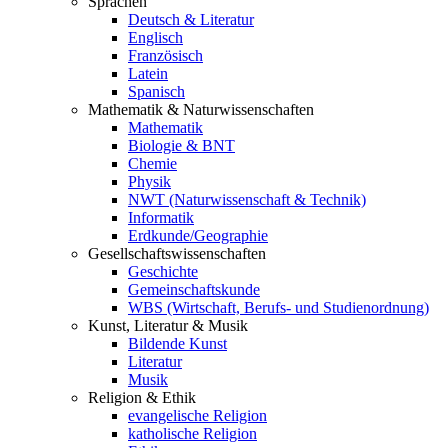
Sprachen
Deutsch & Literatur
Englisch
Französisch
Latein
Spanisch
Mathematik & Naturwissenschaften
Mathematik
Biologie & BNT
Chemie
Physik
NWT (Naturwissenschaft & Technik)
Informatik
Erdkunde/Geographie
Gesellschafts
wissenschaften
Geschichte
Gemeinschaftskunde
WBS (Wirtschaft, Berufs- und Studienordnung)
Kunst, Literatur & Musik
Bildende Kunst
Literatur
Musik
Religion & Ethik
evangelische Religion
katholische Religion