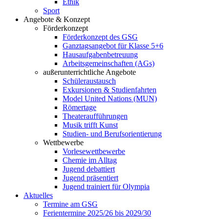
Ethik
Sport
Angebote & Konzept
Förderkonzept
Förderkonzept des GSG
Ganztagsangebot für Klasse 5+6
Hausaufgabenbetreuung
Arbeitsgemeinschaften (AGs)
außerunterrichtliche Angebote
Schüleraustausch
Exkursionen & Studienfahrten
Model United Nations (MUN)
Römertage
Theateraufführungen
Musik trifft Kunst
Studien- und Berufsorientierung
Wettbewerbe
Vorlesewettbewerbe
Chemie im Alltag
Jugend debattiert
Jugend präsentiert
Jugend trainiert für Olympia
Aktuelles
Termine am GSG
Ferientermine 2025/26 bis 2029/30