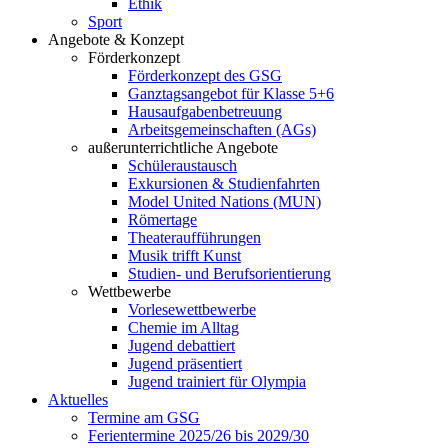
Ethik
Sport
Angebote & Konzept
Förderkonzept
Förderkonzept des GSG
Ganztagsangebot für Klasse 5+6
Hausaufgabenbetreuung
Arbeitsgemeinschaften (AGs)
außerunterrichtliche Angebote
Schüleraustausch
Exkursionen & Studienfahrten
Model United Nations (MUN)
Römertage
Theateraufführungen
Musik trifft Kunst
Studien- und Berufsorientierung
Wettbewerbe
Vorlesewettbewerbe
Chemie im Alltag
Jugend debattiert
Jugend präsentiert
Jugend trainiert für Olympia
Aktuelles
Termine am GSG
Ferientermine 2025/26 bis 2029/30