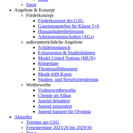
Sport
Angebote & Konzept
Förderkonzept
Förderkonzept des GSG
Ganztagsangebot für Klasse 5+6
Hausaufgabenbetreuung
Arbeitsgemeinschaften (AGs)
außerunterrichtliche Angebote
Schüleraustausch
Exkursionen & Studienfahrten
Model United Nations (MUN)
Römertage
Theateraufführungen
Musik trifft Kunst
Studien- und Berufsorientierung
Wettbewerbe
Vorlesewettbewerbe
Chemie im Alltag
Jugend debattiert
Jugend präsentiert
Jugend trainiert für Olympia
Aktuelles
Termine am GSG
Ferientermine 2025/26 bis 2029/30
News