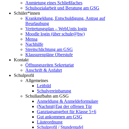
Anmietung eines Schließfaches
Schulsozialarbeit und Beratung am GSG
Schüler*innen
Krankmeldung, Entschuldigung, Antrag auf
Beurlaubung
Vertretungsplan – WebUntis login
Moodle login (über schule@bw)
Mensa
Nachhilfe
Streitschlichtung am GSG
Klausurenpläne Oberstufe
Kontakt
Öffnungszeiten Sekretariat
Anschrift & Anfahrt
Schulprofil
Allgemeines
Leitbild
Schulvereinbarung
Schullaufbahn am GSG
Anmeldung & Anmeldeformulare
(Nachmit)Tag der offenen Tür
Ganztagsangebot für Klasse 5+6
Gut ankommen am GSG
Läuteordnung
Schulprofil / Stundentafel