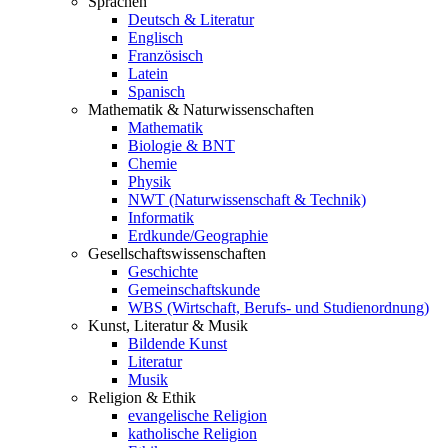
Sprachen
Deutsch & Literatur
Englisch
Französisch
Latein
Spanisch
Mathematik & Naturwissenschaften
Mathematik
Biologie & BNT
Chemie
Physik
NWT (Naturwissenschaft & Technik)
Informatik
Erdkunde/Geographie
Gesellschafts
wissenschaften
Geschichte
Gemeinschaftskunde
WBS (Wirtschaft, Berufs- und Studienordnung)
Kunst, Literatur & Musik
Bildende Kunst
Literatur
Musik
Religion & Ethik
evangelische Religion
katholische Religion