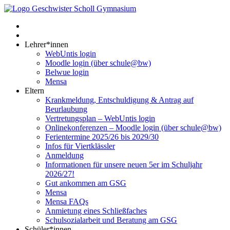
Lehrer*innen
WebUntis login
Moodle login (über schule@bw)
Belwue login
Mensa
Eltern
Krankmeldung, Entschuldigung & Antrag auf
Beurlaubung
Vertretungsplan – WebUntis login
Onlinekonferenzen – Moodle login (über schule@bw)
Ferientermine 2025/26 bis 2029/30
Infos für Viertklässler
Anmeldung
Informationen für unsere neuen 5er im Schuljahr
2026/27!
Gut ankommen am GSG
Mensa
Mensa FAQs
Anmietung eines Schließfaches
Schulsozialarbeit und Beratung am GSG
Schüler*innen