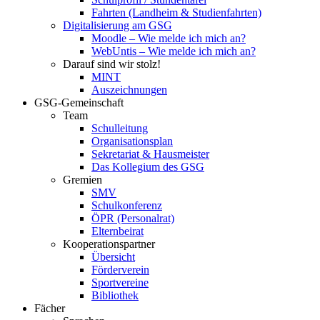
Fahrten (Landheim & Studienfahrten)
Digitalisierung am GSG
Moodle – Wie melde ich mich an?
WebUntis – Wie melde ich mich an?
Darauf sind wir stolz!
MINT
Auszeichnungen
GSG-Gemeinschaft
Team
Schulleitung
Organisationsplan
Sekretariat & Hausmeister
Das Kollegium des GSG
Gremien
SMV
Schulkonferenz
ÖPR (Personalrat)
Elternbeirat
Kooperationspartner
Übersicht
Förderverein
Sportvereine
Bibliothek
Fächer