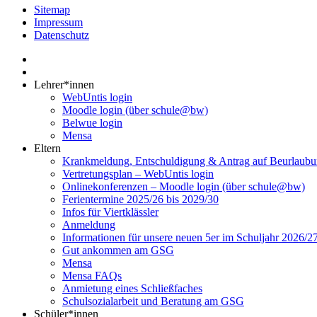
Sitemap
Impressum
Datenschutz
Lehrer*innen
WebUntis login
Moodle login (über schule@bw)
Belwue login
Mensa
Eltern
Krankmeldung, Entschuldigung & Antrag auf Beurlaub
Vertretungsplan – WebUntis login
Onlinekonferenzen – Moodle login (über schule@bw)
Ferientermine 2025/26 bis 2029/30
Infos für Viertklässler
Anmeldung
Informationen für unsere neuen 5er im Schuljahr 2026/2
Gut ankommen am GSG
Mensa
Mensa FAQs
Anmietung eines Schließfaches
Schulsozialarbeit und Beratung am GSG
Schüler*innen