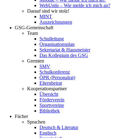
WebUntis – Wie melde ich mich an?
Darauf sind wir stolz!
MINT
Auszeichnungen
GSG-Gemeinschaft
Team
Schulleitung
Organisationsplan
Sekretariat & Hausmeister
Das Kollegium des GSG
Gremien
SMV
Schulkonferenz
ÖPR (Personalrat)
Elternbeirat
Kooperationspartner
Übersicht
Förderverein
Sportvereine
Bibliothek
Fächer
Sprachen
Deutsch & Literatur
Englisch