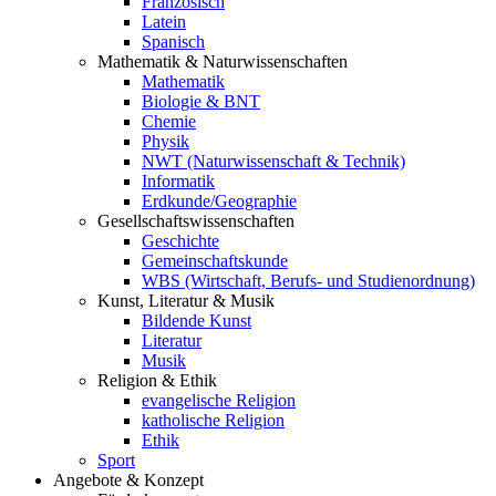
Französisch
Latein
Spanisch
Mathematik & Naturwissenschaften
Mathematik
Biologie & BNT
Chemie
Physik
NWT (Naturwissenschaft & Technik)
Informatik
Erdkunde/Geographie
Gesellschafts
wissenschaften
Geschichte
Gemeinschaftskunde
WBS (Wirtschaft, Berufs- und Studienordnung)
Kunst, Literatur & Musik
Bildende Kunst
Literatur
Musik
Religion & Ethik
evangelische Religion
katholische Religion
Ethik
Sport
Angebote & Konzept