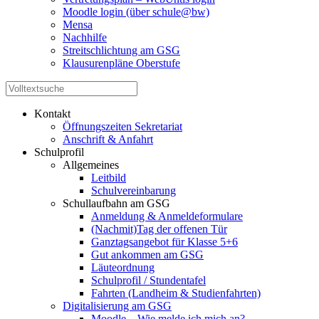
Moodle login (über schule@bw)
Mensa
Nachhilfe
Streitschlichtung am GSG
Klausurenpläne Oberstufe
Kontakt
Öffnungszeiten Sekretariat
Anschrift & Anfahrt
Schulprofil
Allgemeines
Leitbild
Schulvereinbarung
Schullaufbahn am GSG
Anmeldung & Anmeldeformulare
(Nachmit)Tag der offenen Tür
Ganztagsangebot für Klasse 5+6
Gut ankommen am GSG
Läuteordnung
Schulprofil / Stundentafel
Fahrten (Landheim & Studienfahrten)
Digitalisierung am GSG
Moodle – Wie melde ich mich an?