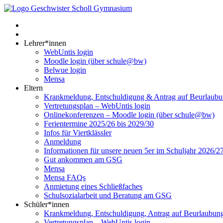
Lehrer*innen
WebUntis login
Moodle login (über schule@bw)
Belwue login
Mensa
Eltern
Krankmeldung, Entschuldigung & Antrag auf Beurlaub
Vertretungsplan – WebUntis login
Onlinekonferenzen – Moodle login (über schule@bw)
Ferientermine 2025/26 bis 2029/30
Infos für Viertklässler
Anmeldung
Informationen für unsere neuen 5er im Schuljahr 2026/2
Gut ankommen am GSG
Mensa
Mensa FAQs
Anmietung eines Schließfaches
Schulsozialarbeit und Beratung am GSG
Schüler*innen
Krankmeldung, Entschuldigung, Antrag auf Beurlaubun
Vertretungsplan – WebUntis login