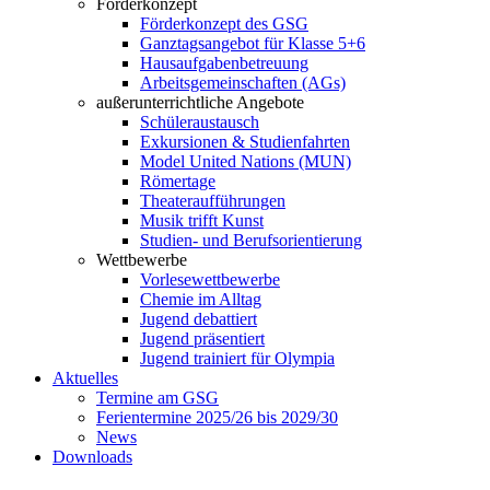
Förderkonzept
Förderkonzept des GSG
Ganztagsangebot für Klasse 5+6
Hausaufgabenbetreuung
Arbeitsgemeinschaften (AGs)
außerunterrichtliche Angebote
Schüleraustausch
Exkursionen & Studienfahrten
Model United Nations (MUN)
Römertage
Theateraufführungen
Musik trifft Kunst
Studien- und Berufsorientierung
Wettbewerbe
Vorlesewettbewerbe
Chemie im Alltag
Jugend debattiert
Jugend präsentiert
Jugend trainiert für Olympia
Aktuelles
Termine am GSG
Ferientermine 2025/26 bis 2029/30
News
Downloads