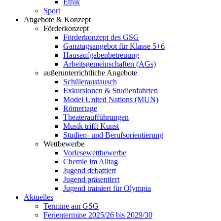
Ethik
Sport
Angebote & Konzept
Förderkonzept
Förderkonzept des GSG
Ganztagsangebot für Klasse 5+6
Hausaufgabenbetreuung
Arbeitsgemeinschaften (AGs)
außerunterrichtliche Angebote
Schüleraustausch
Exkursionen & Studienfahrten
Model United Nations (MUN)
Römertage
Theateraufführungen
Musik trifft Kunst
Studien- und Berufsorientierung
Wettbewerbe
Vorlesewettbewerbe
Chemie im Alltag
Jugend debattiert
Jugend präsentiert
Jugend trainiert für Olympia
Aktuelles
Termine am GSG
Ferientermine 2025/26 bis 2029/30