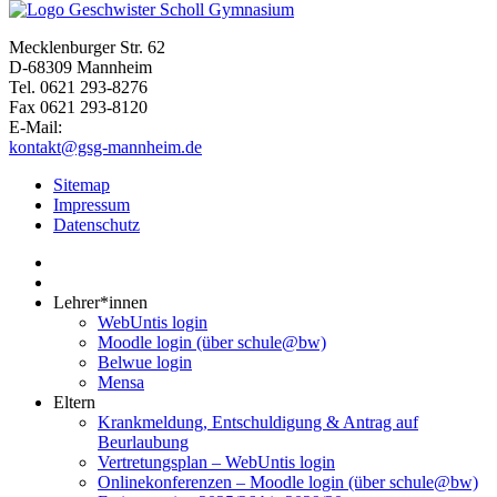
Mecklenburger Str. 62
D-68309 Mannheim
Tel. 0621 293-8276
Fax 0621 293-8120
E-Mail:
kontakt@gsg-mannheim.de
Sitemap
Impressum
Datenschutz
Lehrer*innen
WebUntis login
Moodle login (über schule@bw)
Belwue login
Mensa
Eltern
Krankmeldung, Entschuldigung & Antrag auf
Beurlaubung
Vertretungsplan – WebUntis login
Onlinekonferenzen – Moodle login (über schule@bw)