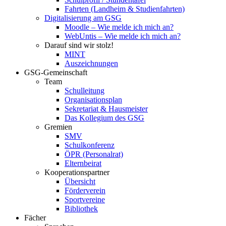
Fahrten (Landheim & Studienfahrten)
Digitalisierung am GSG
Moodle – Wie melde ich mich an?
WebUntis – Wie melde ich mich an?
Darauf sind wir stolz!
MINT
Auszeichnungen
GSG-Gemeinschaft
Team
Schulleitung
Organisationsplan
Sekretariat & Hausmeister
Das Kollegium des GSG
Gremien
SMV
Schulkonferenz
ÖPR (Personalrat)
Elternbeirat
Kooperationspartner
Übersicht
Förderverein
Sportvereine
Bibliothek
Fächer