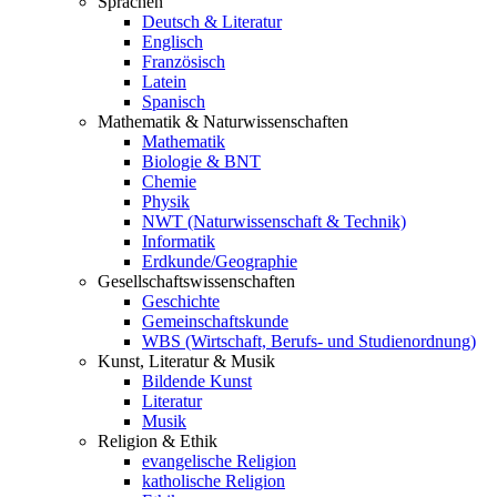
Sprachen
Deutsch & Literatur
Englisch
Französisch
Latein
Spanisch
Mathematik & Naturwissenschaften
Mathematik
Biologie & BNT
Chemie
Physik
NWT (Naturwissenschaft & Technik)
Informatik
Erdkunde/Geographie
Gesellschafts
wissenschaften
Geschichte
Gemeinschaftskunde
WBS (Wirtschaft, Berufs- und Studienordnung)
Kunst, Literatur & Musik
Bildende Kunst
Literatur
Musik
Religion & Ethik
evangelische Religion
katholische Religion