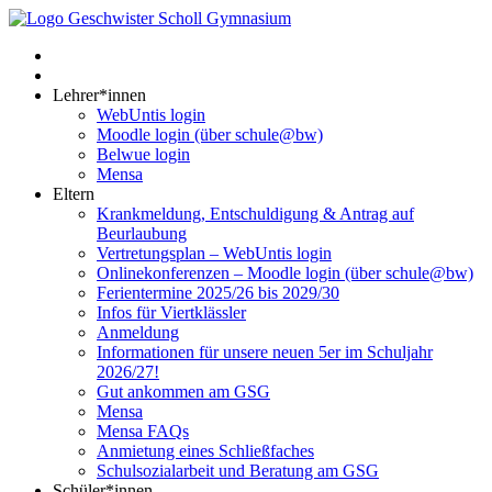
Lehrer*innen
WebUntis login
Moodle login (über schule@bw)
Belwue login
Mensa
Eltern
Krankmeldung, Entschuldigung & Antrag auf
Beurlaubung
Vertretungsplan – WebUntis login
Onlinekonferenzen – Moodle login (über schule@bw)
Ferientermine 2025/26 bis 2029/30
Infos für Viertklässler
Anmeldung
Informationen für unsere neuen 5er im Schuljahr
2026/27!
Gut ankommen am GSG
Mensa
Mensa FAQs
Anmietung eines Schließfaches
Schulsozialarbeit und Beratung am GSG
Schüler*innen