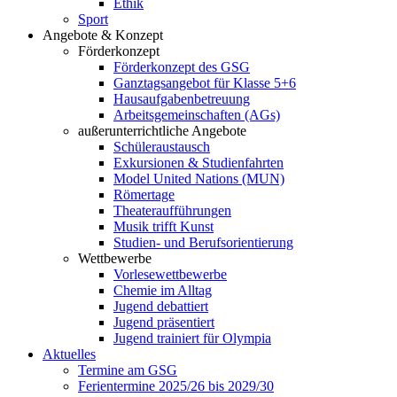
Ethik
Sport
Angebote & Konzept
Förderkonzept
Förderkonzept des GSG
Ganztagsangebot für Klasse 5+6
Hausaufgabenbetreuung
Arbeitsgemeinschaften (AGs)
außerunterrichtliche Angebote
Schüleraustausch
Exkursionen & Studienfahrten
Model United Nations (MUN)
Römertage
Theateraufführungen
Musik trifft Kunst
Studien- und Berufsorientierung
Wettbewerbe
Vorlesewettbewerbe
Chemie im Alltag
Jugend debattiert
Jugend präsentiert
Jugend trainiert für Olympia
Aktuelles
Termine am GSG
Ferientermine 2025/26 bis 2029/30