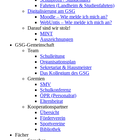
Fahrten (Landheim & Studienfahrten)
Digitalisierung am GSG
Moodle – Wie melde ich mich an?
WebUntis – Wie melde ich mich an?
Darauf sind wir stolz!
MINT
Auszeichnungen
GSG-Gemeinschaft
Team
Schulleitung
Organisationsplan
Sekretariat & Hausmeister
Das Kollegium des GSG
Gremien
SMV
Schulkonferenz
ÖPR (Personalrat)
Elternbeirat
Kooperationspartner
Übersicht
Förderverein
Sportvereine
Bibliothek
Fächer