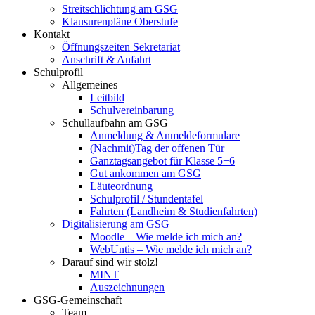
Streitschlichtung am GSG
Klausurenpläne Oberstufe
Kontakt
Öffnungszeiten Sekretariat
Anschrift & Anfahrt
Schulprofil
Allgemeines
Leitbild
Schulvereinbarung
Schullaufbahn am GSG
Anmeldung & Anmeldeformulare
(Nachmit)Tag der offenen Tür
Ganztagsangebot für Klasse 5+6
Gut ankommen am GSG
Läuteordnung
Schulprofil / Stundentafel
Fahrten (Landheim & Studienfahrten)
Digitalisierung am GSG
Moodle – Wie melde ich mich an?
WebUntis – Wie melde ich mich an?
Darauf sind wir stolz!
MINT
Auszeichnungen
GSG-Gemeinschaft
Team