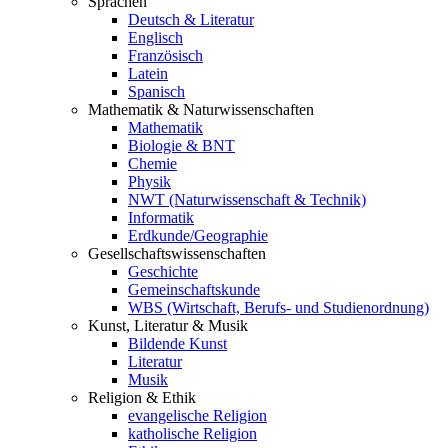
Sprachen
Deutsch & Literatur
Englisch
Französisch
Latein
Spanisch
Mathematik & Naturwissenschaften
Mathematik
Biologie & BNT
Chemie
Physik
NWT (Naturwissenschaft & Technik)
Informatik
Erdkunde/Geographie
Gesellschafts
wissenschaften
Geschichte
Gemeinschaftskunde
WBS (Wirtschaft, Berufs- und Studienordnung)
Kunst, Literatur & Musik
Bildende Kunst
Literatur
Musik
Religion & Ethik
evangelische Religion
katholische Religion