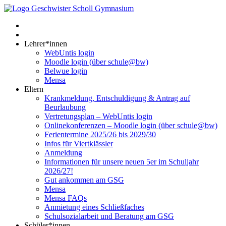
Lehrer*innen
WebUntis login
Moodle login (über schule@bw)
Belwue login
Mensa
Eltern
Krankmeldung, Entschuldigung & Antrag auf
Beurlaubung
Vertretungsplan – WebUntis login
Onlinekonferenzen – Moodle login (über schule@bw)
Ferientermine 2025/26 bis 2029/30
Infos für Viertklässler
Anmeldung
Informationen für unsere neuen 5er im Schuljahr
2026/27!
Gut ankommen am GSG
Mensa
Mensa FAQs
Anmietung eines Schließfaches
Schulsozialarbeit und Beratung am GSG
Schüler*innen