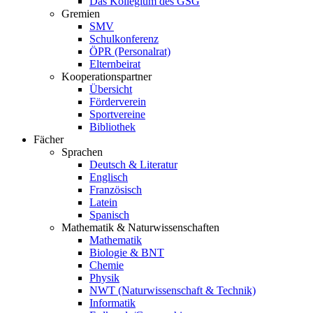
Das Kollegium des GSG
Gremien
SMV
Schulkonferenz
ÖPR (Personalrat)
Elternbeirat
Kooperationspartner
Übersicht
Förderverein
Sportvereine
Bibliothek
Fächer
Sprachen
Deutsch & Literatur
Englisch
Französisch
Latein
Spanisch
Mathematik & Naturwissenschaften
Mathematik
Biologie & BNT
Chemie
Physik
NWT (Naturwissenschaft & Technik)
Informatik