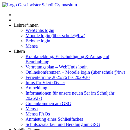
Lehrer*innen
WebUntis login
Moodle login (über schule@bw)
Belwue login
Mensa
Eltern
Krankmeldung, Entschuldigung & Antrag auf
Beurlaubung
Vertretungsplan – WebUntis login
Onlinekonferenzen – Moodle login (über schule@bw)
Ferientermine 2025/26 bis 2029/30
Infos für Viertklässler
Anmeldung
Informationen für unsere neuen 5er im Schuljahr
2026/27!
Gut ankommen am GSG
Mensa
Mensa FAQs
Anmietung eines Schließfaches
Schulsozialarbeit und Beratung am GSG
Schüler*innen