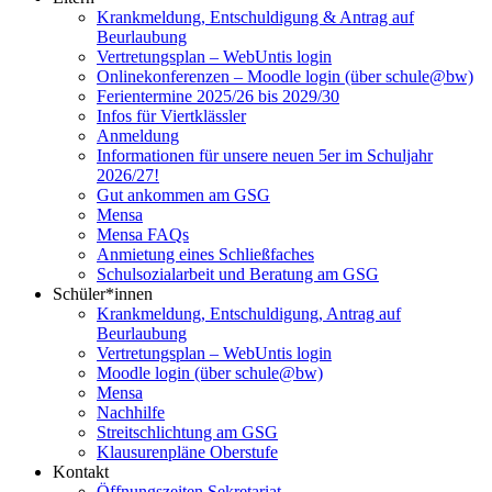
Krankmeldung, Entschuldigung & Antrag auf
Beurlaubung
Vertretungsplan – WebUntis login
Onlinekonferenzen – Moodle login (über schule@bw)
Ferientermine 2025/26 bis 2029/30
Infos für Viertklässler
Anmeldung
Informationen für unsere neuen 5er im Schuljahr
2026/27!
Gut ankommen am GSG
Mensa
Mensa FAQs
Anmietung eines Schließfaches
Schulsozialarbeit und Beratung am GSG
Schüler*innen
Krankmeldung, Entschuldigung, Antrag auf
Beurlaubung
Vertretungsplan – WebUntis login
Moodle login (über schule@bw)
Mensa
Nachhilfe
Streitschlichtung am GSG
Klausurenpläne Oberstufe
Kontakt
Öffnungszeiten Sekretariat