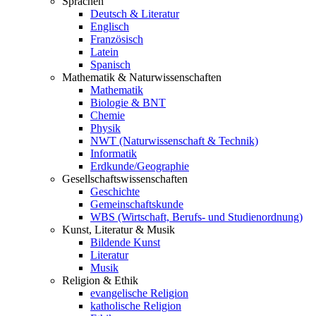
Sprachen
Deutsch & Literatur
Englisch
Französisch
Latein
Spanisch
Mathematik & Naturwissenschaften
Mathematik
Biologie & BNT
Chemie
Physik
NWT (Naturwissenschaft & Technik)
Informatik
Erdkunde/Geographie
Gesellschafts
wissenschaften
Geschichte
Gemeinschaftskunde
WBS (Wirtschaft, Berufs- und Studienordnung)
Kunst, Literatur & Musik
Bildende Kunst
Literatur
Musik
Religion & Ethik
evangelische Religion
katholische Religion