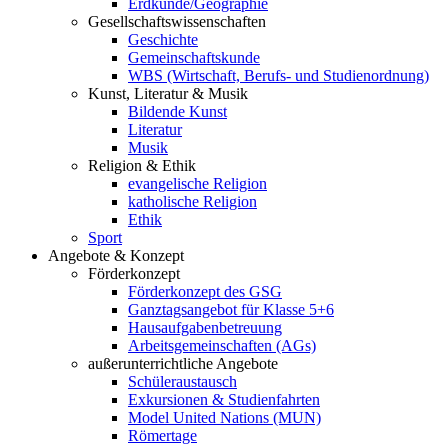
Erdkunde/Geographie
Gesellschafts
wissenschaften
Geschichte
Gemeinschaftskunde
WBS (Wirtschaft, Berufs- und Studienordnung)
Kunst, Literatur & Musik
Bildende Kunst
Literatur
Musik
Religion & Ethik
evangelische Religion
katholische Religion
Ethik
Sport
Angebote & Konzept
Förderkonzept
Förderkonzept des GSG
Ganztagsangebot für Klasse 5+6
Hausaufgabenbetreuung
Arbeitsgemeinschaften (AGs)
außerunterrichtliche Angebote
Schüleraustausch
Exkursionen & Studienfahrten
Model United Nations (MUN)
Römertage