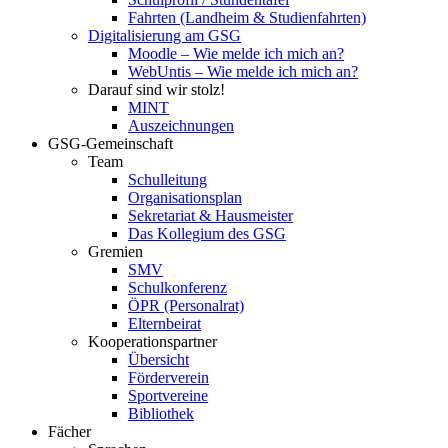
Fahrten (Landheim & Studienfahrten)
Digitalisierung am GSG
Moodle – Wie melde ich mich an?
WebUntis – Wie melde ich mich an?
Darauf sind wir stolz!
MINT
Auszeichnungen
GSG-Gemeinschaft
Team
Schulleitung
Organisationsplan
Sekretariat & Hausmeister
Das Kollegium des GSG
Gremien
SMV
Schulkonferenz
ÖPR (Personalrat)
Elternbeirat
Kooperationspartner
Übersicht
Förderverein
Sportvereine
Bibliothek
Fächer