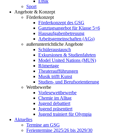
Ethik
Sport
Angebote & Konzept
Förderkonzept
Förderkonzept des GSG
Ganztagsangebot für Klasse 5+6
Hausaufgabenbetreuung
Arbeitsgemeinschaften (AGs)
außerunterrichtliche Angebote
Schüleraustausch
Exkursionen & Studienfahrten
Model United Nations (MUN)
Römertage
Theateraufführungen
Musik trifft Kunst
Studien- und Berufsorientierung
Wettbewerbe
Vorlesewettbewerbe
Chemie im Alltag
Jugend debattiert
Jugend präsentiert
Jugend trainiert für Olympia
Aktuelles
Termine am GSG
Ferientermine 2025/26 bis 2029/30