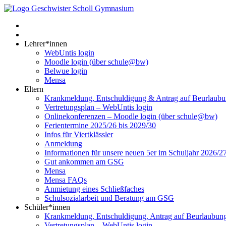
Lehrer*innen
WebUntis login
Moodle login (über schule@bw)
Belwue login
Mensa
Eltern
Krankmeldung, Entschuldigung & Antrag auf Beurlaub
Vertretungsplan – WebUntis login
Onlinekonferenzen – Moodle login (über schule@bw)
Ferientermine 2025/26 bis 2029/30
Infos für Viertklässler
Anmeldung
Informationen für unsere neuen 5er im Schuljahr 2026/2
Gut ankommen am GSG
Mensa
Mensa FAQs
Anmietung eines Schließfaches
Schulsozialarbeit und Beratung am GSG
Schüler*innen
Krankmeldung, Entschuldigung, Antrag auf Beurlaubun
Vertretungsplan – WebUntis login