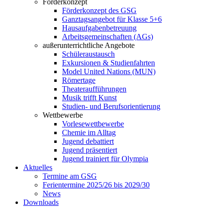
Förderkonzept
Förderkonzept des GSG
Ganztagsangebot für Klasse 5+6
Hausaufgabenbetreuung
Arbeitsgemeinschaften (AGs)
außerunterrichtliche Angebote
Schüleraustausch
Exkursionen & Studienfahrten
Model United Nations (MUN)
Römertage
Theateraufführungen
Musik trifft Kunst
Studien- und Berufsorientierung
Wettbewerbe
Vorlesewettbewerbe
Chemie im Alltag
Jugend debattiert
Jugend präsentiert
Jugend trainiert für Olympia
Aktuelles
Termine am GSG
Ferientermine 2025/26 bis 2029/30
News
Downloads