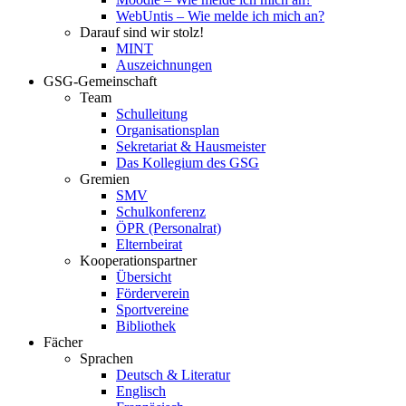
WebUntis – Wie melde ich mich an?
Darauf sind wir stolz!
MINT
Auszeichnungen
GSG-Gemeinschaft
Team
Schulleitung
Organisationsplan
Sekretariat & Hausmeister
Das Kollegium des GSG
Gremien
SMV
Schulkonferenz
ÖPR (Personalrat)
Elternbeirat
Kooperationspartner
Übersicht
Förderverein
Sportvereine
Bibliothek
Fächer
Sprachen
Deutsch & Literatur
Englisch