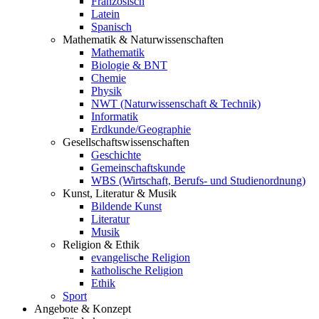
Französisch
Latein
Spanisch
Mathematik & Naturwissenschaften
Mathematik
Biologie & BNT
Chemie
Physik
NWT (Naturwissenschaft & Technik)
Informatik
Erdkunde/Geographie
Gesellschafts
wissenschaften
Geschichte
Gemeinschaftskunde
WBS (Wirtschaft, Berufs- und Studienordnung)
Kunst, Literatur & Musik
Bildende Kunst
Literatur
Musik
Religion & Ethik
evangelische Religion
katholische Religion
Ethik
Sport
Angebote & Konzept