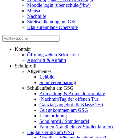
Moodle login (über schule@bw)
Mensa
Nachhilfe
Streitschlichtung am GSG
Klausurenpläne Oberstufe
Kontakt
Öffnungszeiten Sekretariat
Anschrift & Anfahrt
Schulprofil
Allgemeines
Leitbild
Schulvereinbarung
Schullaufbahn am GSG
Anmeldung & Anmeldeformulare
(Nachmit)Tag der offenen Tür
Ganztagsangebot für Klasse 5+6
Gut ankommen am GSG
Läuteordnung
Schulprofil / Stundentafel
Fahrten (Landheim & Studienfahrten)
Digitalisierung am GSG
Moodle – Wie melde ich mich an?