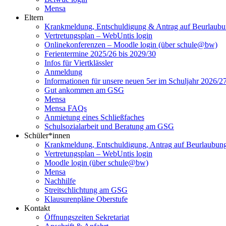
Mensa
Eltern
Krankmeldung, Entschuldigung & Antrag auf Beurlaub
Vertretungsplan – WebUntis login
Onlinekonferenzen – Moodle login (über schule@bw)
Ferientermine 2025/26 bis 2029/30
Infos für Viertklässler
Anmeldung
Informationen für unsere neuen 5er im Schuljahr 2026/2
Gut ankommen am GSG
Mensa
Mensa FAQs
Anmietung eines Schließfaches
Schulsozialarbeit und Beratung am GSG
Schüler*innen
Krankmeldung, Entschuldigung, Antrag auf Beurlaubun
Vertretungsplan – WebUntis login
Moodle login (über schule@bw)
Mensa
Nachhilfe
Streitschlichtung am GSG
Klausurenpläne Oberstufe
Kontakt
Öffnungszeiten Sekretariat