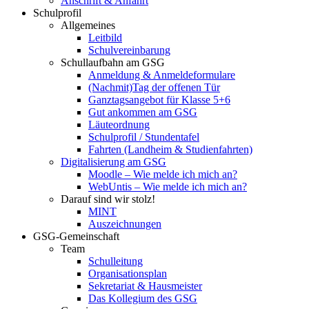
Anschrift & Anfahrt
Schulprofil
Allgemeines
Leitbild
Schulvereinbarung
Schullaufbahn am GSG
Anmeldung & Anmeldeformulare
(Nachmit)Tag der offenen Tür
Ganztagsangebot für Klasse 5+6
Gut ankommen am GSG
Läuteordnung
Schulprofil / Stundentafel
Fahrten (Landheim & Studienfahrten)
Digitalisierung am GSG
Moodle – Wie melde ich mich an?
WebUntis – Wie melde ich mich an?
Darauf sind wir stolz!
MINT
Auszeichnungen
GSG-Gemeinschaft
Team
Schulleitung
Organisationsplan
Sekretariat & Hausmeister
Das Kollegium des GSG