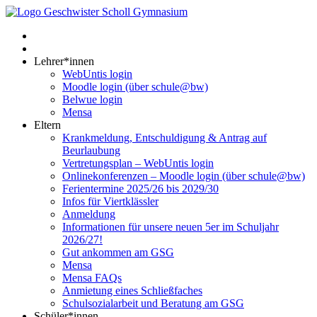
Lehrer*innen
WebUntis login
Moodle login (über schule@bw)
Belwue login
Mensa
Eltern
Krankmeldung, Entschuldigung & Antrag auf
Beurlaubung
Vertretungsplan – WebUntis login
Onlinekonferenzen – Moodle login (über schule@bw)
Ferientermine 2025/26 bis 2029/30
Infos für Viertklässler
Anmeldung
Informationen für unsere neuen 5er im Schuljahr
2026/27!
Gut ankommen am GSG
Mensa
Mensa FAQs
Anmietung eines Schließfaches
Schulsozialarbeit und Beratung am GSG
Schüler*innen