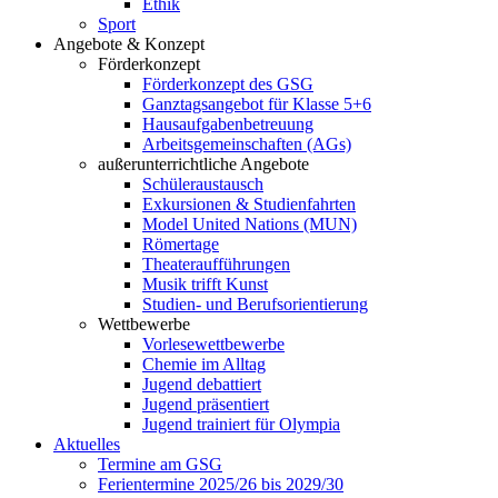
Ethik
Sport
Angebote & Konzept
Förderkonzept
Förderkonzept des GSG
Ganztagsangebot für Klasse 5+6
Hausaufgabenbetreuung
Arbeitsgemeinschaften (AGs)
außerunterrichtliche Angebote
Schüleraustausch
Exkursionen & Studienfahrten
Model United Nations (MUN)
Römertage
Theateraufführungen
Musik trifft Kunst
Studien- und Berufsorientierung
Wettbewerbe
Vorlesewettbewerbe
Chemie im Alltag
Jugend debattiert
Jugend präsentiert
Jugend trainiert für Olympia
Aktuelles
Termine am GSG
Ferientermine 2025/26 bis 2029/30