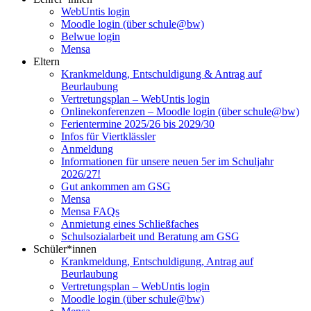
WebUntis login
Moodle login (über schule@bw)
Belwue login
Mensa
Eltern
Krankmeldung, Entschuldigung & Antrag auf
Beurlaubung
Vertretungsplan – WebUntis login
Onlinekonferenzen – Moodle login (über schule@bw)
Ferientermine 2025/26 bis 2029/30
Infos für Viertklässler
Anmeldung
Informationen für unsere neuen 5er im Schuljahr
2026/27!
Gut ankommen am GSG
Mensa
Mensa FAQs
Anmietung eines Schließfaches
Schulsozialarbeit und Beratung am GSG
Schüler*innen
Krankmeldung, Entschuldigung, Antrag auf
Beurlaubung
Vertretungsplan – WebUntis login
Moodle login (über schule@bw)