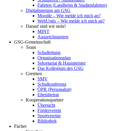
Fahrten (Landheim & Studienfahrten)
Digitalisierung am GSG
Moodle – Wie melde ich mich an?
WebUntis – Wie melde ich mich an?
Darauf sind wir stolz!
MINT
Auszeichnungen
GSG-Gemeinschaft
Team
Schulleitung
Organisationsplan
Sekretariat & Hausmeister
Das Kollegium des GSG
Gremien
SMV
Schulkonferenz
ÖPR (Personalrat)
Elternbeirat
Kooperationspartner
Übersicht
Förderverein
Sportvereine
Bibliothek
Fächer