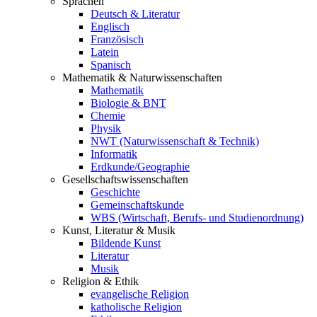
Sprachen
Deutsch & Literatur
Englisch
Französisch
Latein
Spanisch
Mathematik & Naturwissenschaften
Mathematik
Biologie & BNT
Chemie
Physik
NWT (Naturwissenschaft & Technik)
Informatik
Erdkunde/Geographie
Gesellschafts
wissenschaften
Geschichte
Gemeinschaftskunde
WBS (Wirtschaft, Berufs- und Studienordnung)
Kunst, Literatur & Musik
Bildende Kunst
Literatur
Musik
Religion & Ethik
evangelische Religion
katholische Religion