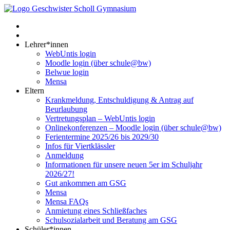
Lehrer*innen
WebUntis login
Moodle login (über schule@bw)
Belwue login
Mensa
Eltern
Krankmeldung, Entschuldigung & Antrag auf
Beurlaubung
Vertretungsplan – WebUntis login
Onlinekonferenzen – Moodle login (über schule@bw)
Ferientermine 2025/26 bis 2029/30
Infos für Viertklässler
Anmeldung
Informationen für unsere neuen 5er im Schuljahr
2026/27!
Gut ankommen am GSG
Mensa
Mensa FAQs
Anmietung eines Schließfaches
Schulsozialarbeit und Beratung am GSG
Schüler*innen