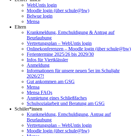
WebUntis login
Moodle login (über schule@bw)
Belwue login
Mensa
Eltern
Krankmeldung, Entschuldigung & Antrag auf
Beurlaubung
Vertretungsplan – WebUntis login
Onlinekonferenzen – Moodle login (über schule@bw)
Ferientermine 2025/26 bis 2029/30
Infos für Viertklässler
Anmeldung
Informationen für unsere neuen 5er im Schuljahr
2026/27!
Gut ankommen am GSG
Mensa
Mensa FAQs
Anmietung eines Schließfaches
Schulsozialarbeit und Beratung am GSG
Schüler*innen
Krankmeldung, Entschuldigung, Antrag auf
Beurlaubung
Vertretungsplan – WebUntis login
Moodle login (über schule@bw)