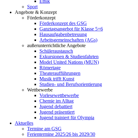
Ethik
Sport
Angebote & Konzept
Förderkonzept
Förderkonzept des GSG
Ganztagsangebot für Klasse 5+6
Hausaufgabenbetreuung
Arbeitsgemeinschaften (AGs)
außerunterrichtliche Angebote
Schüleraustausch
Exkursionen & Studienfahrten
Model United Nations (MUN)
Römertage
Theateraufführungen
Musik trifft Kunst
Studien- und Berufsorientierung
Wettbewerbe
Vorlesewettbewerbe
Chemie im Alltag
Jugend debattiert
Jugend präsentiert
Jugend trainiert für Olympia
Aktuelles
Termine am GSG
Ferientermine 2025/26 bis 2029/30