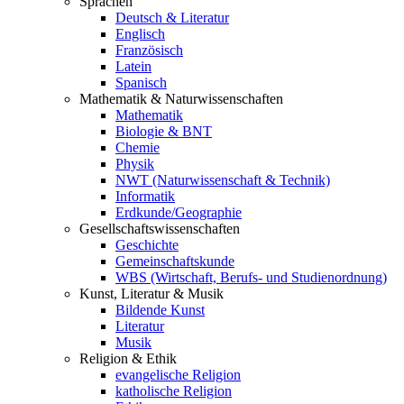
Sprachen
Deutsch & Literatur
Englisch
Französisch
Latein
Spanisch
Mathematik & Naturwissenschaften
Mathematik
Biologie & BNT
Chemie
Physik
NWT (Naturwissenschaft & Technik)
Informatik
Erdkunde/Geographie
Gesellschafts
wissenschaften
Geschichte
Gemeinschaftskunde
WBS (Wirtschaft, Berufs- und Studienordnung)
Kunst, Literatur & Musik
Bildende Kunst
Literatur
Musik
Religion & Ethik
evangelische Religion
katholische Religion