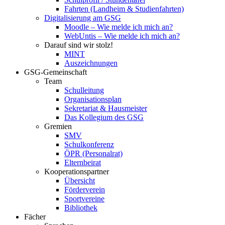
Fahrten (Landheim & Studienfahrten)
Digitalisierung am GSG
Moodle – Wie melde ich mich an?
WebUntis – Wie melde ich mich an?
Darauf sind wir stolz!
MINT
Auszeichnungen
GSG-Gemeinschaft
Team
Schulleitung
Organisationsplan
Sekretariat & Hausmeister
Das Kollegium des GSG
Gremien
SMV
Schulkonferenz
ÖPR (Personalrat)
Elternbeirat
Kooperationspartner
Übersicht
Förderverein
Sportvereine
Bibliothek
Fächer