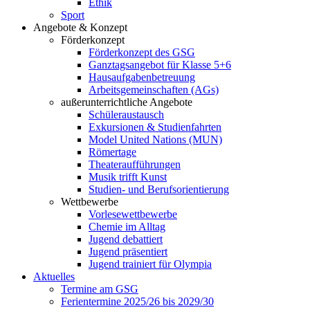
Ethik
Sport
Angebote & Konzept
Förderkonzept
Förderkonzept des GSG
Ganztagsangebot für Klasse 5+6
Hausaufgabenbetreuung
Arbeitsgemeinschaften (AGs)
außerunterrichtliche Angebote
Schüleraustausch
Exkursionen & Studienfahrten
Model United Nations (MUN)
Römertage
Theateraufführungen
Musik trifft Kunst
Studien- und Berufsorientierung
Wettbewerbe
Vorlesewettbewerbe
Chemie im Alltag
Jugend debattiert
Jugend präsentiert
Jugend trainiert für Olympia
Aktuelles
Termine am GSG
Ferientermine 2025/26 bis 2029/30