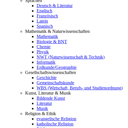
Sprachen
Deutsch & Literatur
Englisch
Französisch
Latein
Spanisch
Mathematik & Naturwissenschaften
Mathematik
Biologie & BNT
Chemie
Physik
NWT (Naturwissenschaft & Technik)
Informatik
Erdkunde/Geographie
Gesellschafts
wissenschaften
Geschichte
Gemeinschaftskunde
WBS (Wirtschaft, Berufs- und Studienordnung)
Kunst, Literatur & Musik
Bildende Kunst
Literatur
Musik
Religion & Ethik
evangelische Religion
katholische Religion