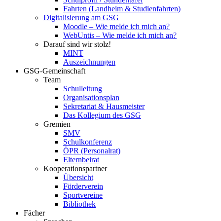
Fahrten (Landheim & Studienfahrten)
Digitalisierung am GSG
Moodle – Wie melde ich mich an?
WebUntis – Wie melde ich mich an?
Darauf sind wir stolz!
MINT
Auszeichnungen
GSG-Gemeinschaft
Team
Schulleitung
Organisationsplan
Sekretariat & Hausmeister
Das Kollegium des GSG
Gremien
SMV
Schulkonferenz
ÖPR (Personalrat)
Elternbeirat
Kooperationspartner
Übersicht
Förderverein
Sportvereine
Bibliothek
Fächer