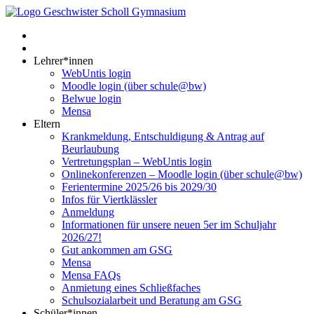
Lehrer*innen
WebUntis login
Moodle login (über schule@bw)
Belwue login
Mensa
Eltern
Krankmeldung, Entschuldigung & Antrag auf
Beurlaubung
Vertretungsplan – WebUntis login
Onlinekonferenzen – Moodle login (über schule@bw)
Ferientermine 2025/26 bis 2029/30
Infos für Viertklässler
Anmeldung
Informationen für unsere neuen 5er im Schuljahr
2026/27!
Gut ankommen am GSG
Mensa
Mensa FAQs
Anmietung eines Schließfaches
Schulsozialarbeit und Beratung am GSG
Schüler*innen