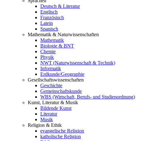
Sprachen
Deutsch & Literatur
Englisch
Französisch
Latein
Spanisch
Mathematik & Naturwissenschaften
Mathematik
Biologie & BNT
Chemie
Physik
NWT (Naturwissenschaft & Technik)
Informatik
Erdkunde/Geographie
Gesellschafts
wissenschaften
Geschichte
Gemeinschaftskunde
WBS (Wirtschaft, Berufs- und Studienordnung)
Kunst, Literatur & Musik
Bildende Kunst
Literatur
Musik
Religion & Ethik
evangelische Religion
katholische Religion