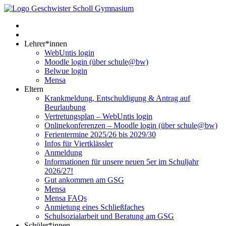
Lehrer*innen
WebUntis login
Moodle login (über schule@bw)
Belwue login
Mensa
Eltern
Krankmeldung, Entschuldigung & Antrag auf
Beurlaubung
Vertretungsplan – WebUntis login
Onlinekonferenzen – Moodle login (über schule@bw)
Ferientermine 2025/26 bis 2029/30
Infos für Viertklässler
Anmeldung
Informationen für unsere neuen 5er im Schuljahr
2026/27!
Gut ankommen am GSG
Mensa
Mensa FAQs
Anmietung eines Schließfaches
Schulsozialarbeit und Beratung am GSG
Schüler*innen