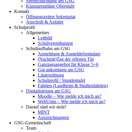
Streitschlichtung am GSG
Klausurenpläne Oberstufe
Kontakt
Öffnungszeiten Sekretariat
Anschrift & Anfahrt
Schulprofil
Allgemeines
Leitbild
Schulvereinbarung
Schullaufbahn am GSG
Anmeldung & Anmeldeformulare
(Nachmit)Tag der offenen Tür
Ganztagsangebot für Klasse 5+6
Gut ankommen am GSG
Läuteordnung
Schulprofil / Stundentafel
Fahrten (Landheim & Studienfahrten)
Digitalisierung am GSG
Moodle – Wie melde ich mich an?
WebUntis – Wie melde ich mich an?
Darauf sind wir stolz!
MINT
Auszeichnungen
GSG-Gemeinschaft
Team