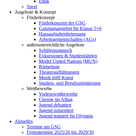
Ethik
Sport
Angebote & Konzept
Förderkonzept
Förderkonzept des GSG
Ganztagsangebot für Klasse 5+6
Hausaufgabenbetreuung
Arbeitsgemeinschaften (AGs)
außerunterrichtliche Angebote
Schüleraustausch
Exkursionen & Studienfahrten
Model United Nations (MUN)
Römertage
Theateraufführungen
Musik trifft Kunst
Studien- und Berufsorientierung
Wettbewerbe
Vorlesewettbewerbe
Chemie im Alltag
Jugend debattiert
Jugend präsentiert
Jugend trainiert für Olympia
Aktuelles
Termine am GSG
Ferientermine 2025/26 bis 2029/30