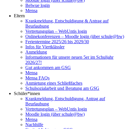
Moodle login (über schule@bw)
Belwue login
Mensa
Eltern
Krankmeldung, Entschuldigung & Antrag auf
Beurlaubung
Vertretungsplan – WebUntis login
Onlinekonferenzen – Moodle login (über schule@bw)
Ferientermine 2025/26 bis 2029/30
Infos für Viertklässler
Anmeldung
Informationen für unsere neuen 5er im Schuljahr
2026/27!
Gut ankommen am GSG
Mensa
Mensa FAQs
Anmietung eines Schließfaches
Schulsozialarbeit und Beratung am GSG
Schüler*innen
Krankmeldung, Entschuldigung, Antrag auf
Beurlaubung
Vertretungsplan – WebUntis login
Moodle login (über schule@bw)
Mensa
Nachhilfe