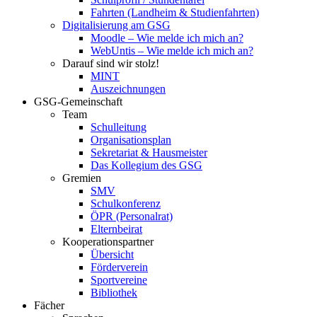
Fahrten (Landheim & Studienfahrten)
Digitalisierung am GSG
Moodle – Wie melde ich mich an?
WebUntis – Wie melde ich mich an?
Darauf sind wir stolz!
MINT
Auszeichnungen
GSG-Gemeinschaft
Team
Schulleitung
Organisationsplan
Sekretariat & Hausmeister
Das Kollegium des GSG
Gremien
SMV
Schulkonferenz
ÖPR (Personalrat)
Elternbeirat
Kooperationspartner
Übersicht
Förderverein
Sportvereine
Bibliothek
Fächer