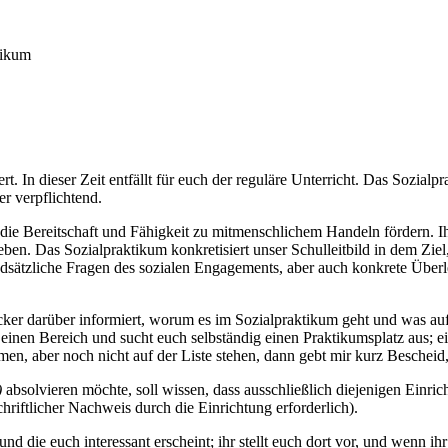
tikum
. In dieser Zeit entfällt für euch der reguläre Unterricht. Das Sozialp
r verpflichtend.
nd die Bereitschaft und Fähigkeit zu mitmenschlichem Handeln fördern.
leben. Das Sozialpraktikum konkretisiert unser Schulleitbild in dem Ziel
ndsätzliche Fragen des sozialen Engagements, aber auch konkrete Übe
cker darüber informiert, worum es im Sozialpraktikum geht und was au
 einen Bereich und sucht euch selbständig einen Praktikumsplatz aus; ei
en, aber noch nicht auf der Liste stehen, dann gebt mir kurz Bescheid,
)
absolvieren möchte, soll wissen, dass ausschließlich diejenigen Einric
hriftlicher Nachweis durch die Einrichtung erforderlich).
t und die euch interessant erscheint; ihr stellt euch dort vor, und wen