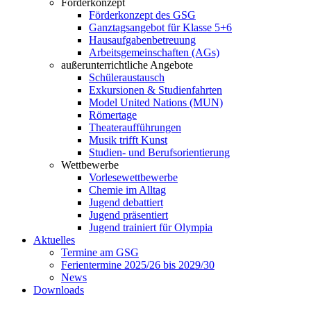
Förderkonzept
Förderkonzept des GSG
Ganztagsangebot für Klasse 5+6
Hausaufgabenbetreuung
Arbeitsgemeinschaften (AGs)
außerunterrichtliche Angebote
Schüleraustausch
Exkursionen & Studienfahrten
Model United Nations (MUN)
Römertage
Theateraufführungen
Musik trifft Kunst
Studien- und Berufsorientierung
Wettbewerbe
Vorlesewettbewerbe
Chemie im Alltag
Jugend debattiert
Jugend präsentiert
Jugend trainiert für Olympia
Aktuelles
Termine am GSG
Ferientermine 2025/26 bis 2029/30
News
Downloads