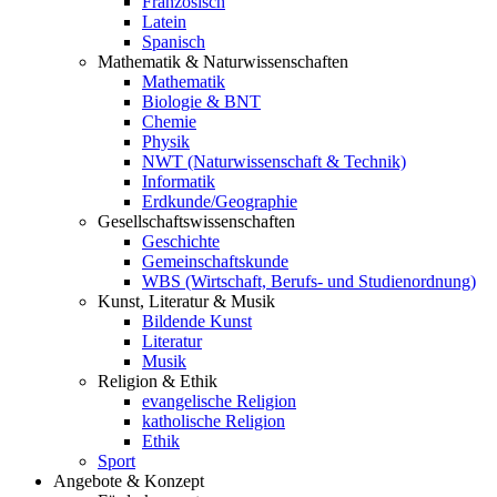
Französisch
Latein
Spanisch
Mathematik & Naturwissenschaften
Mathematik
Biologie & BNT
Chemie
Physik
NWT (Naturwissenschaft & Technik)
Informatik
Erdkunde/Geographie
Gesellschafts
wissenschaften
Geschichte
Gemeinschaftskunde
WBS (Wirtschaft, Berufs- und Studienordnung)
Kunst, Literatur & Musik
Bildende Kunst
Literatur
Musik
Religion & Ethik
evangelische Religion
katholische Religion
Ethik
Sport
Angebote & Konzept