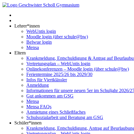
Lehrer*innen
WebUntis login
Moodle login (über schule@bw)
Belwue login
Mensa
Eltern
Krankmeldung, Entschuldigung & Antrag auf Beurlaub
Vertretungsplan – WebUntis login
Onlinekonferenzen – Moodle login (über schule@bw)
Ferientermine 2025/26 bis 2029/30
Infos für Viertklässler
Anmeldung
Informationen für unsere neuen 5er im Schuljahr 2026/2
Gut ankommen am GSG
Mensa
Mensa FAQs
Anmietung eines Schließfaches
Schulsozialarbeit und Beratung am GSG
Schüler*innen
Krankmeldung, Entschuldigung, Antrag auf Beurlaubun
Vertretungsplan – WebUntis login