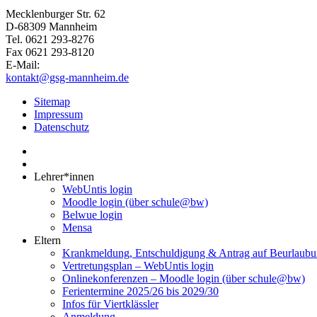
Mecklenburger Str. 62
D-68309 Mannheim
Tel. 0621 293-8276
Fax 0621 293-8120
E-Mail:
kontakt@gsg-mannheim.de
Sitemap
Impressum
Datenschutz
Lehrer*innen
WebUntis login
Moodle login (über schule@bw)
Belwue login
Mensa
Eltern
Krankmeldung, Entschuldigung & Antrag auf Beurlaub
Vertretungsplan – WebUntis login
Onlinekonferenzen – Moodle login (über schule@bw)
Ferientermine 2025/26 bis 2029/30
Infos für Viertklässler
Anmeldung