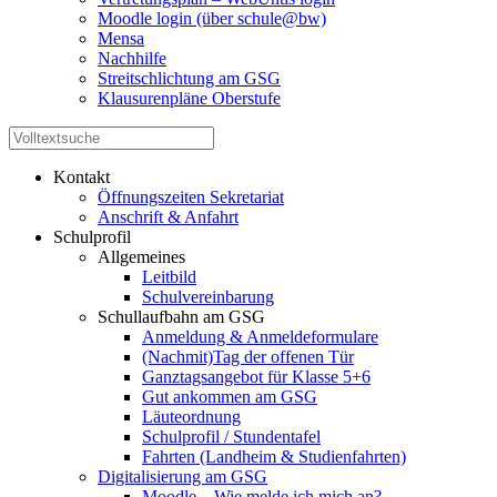
Moodle login (über schule@bw)
Mensa
Nachhilfe
Streitschlichtung am GSG
Klausurenpläne Oberstufe
Kontakt
Öffnungszeiten Sekretariat
Anschrift & Anfahrt
Schulprofil
Allgemeines
Leitbild
Schulvereinbarung
Schullaufbahn am GSG
Anmeldung & Anmeldeformulare
(Nachmit)Tag der offenen Tür
Ganztagsangebot für Klasse 5+6
Gut ankommen am GSG
Läuteordnung
Schulprofil / Stundentafel
Fahrten (Landheim & Studienfahrten)
Digitalisierung am GSG
Moodle – Wie melde ich mich an?