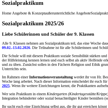
Sozialpraktikum
Home
Angebote & Konzept
außerunterrichtliche Angebote
Sozialprak
Sozialpraktikum 2025/26
Liebe Schülerinnen und Schüler der 9. Klassen
Alle 9. Klassen nehmen am Sozialpraktikum teil, das eine Woche dauert
09.02.-13.02.2026
.
Die Teilnahme ist für alle Schülerinnen und Schüle
Die Schule will mit diesem Praktikum soziale Sensibilität stärken u
der Hilfeleistung kennen lernen und euch selbst als aktiv Helfende er
und zu üben. Zunächst sollen in den Fächern Religion und Ethik gru
Unterrichts sein.
Im Rahmen einer
Informationsveranstaltung
werdet ihr von Hr. Be
Woche lang arbeitet. Nach dieser Information entscheidet ihr euch für
2025
. Wenn ihr weitere Einrichtungen kennt, die Praktikanten aufnehm
Wer sein Praktikum in einem
Kindergarten (Kindertagesstätte/Krippe
Integration behinderter oder sozial benachteiligter Kinder bemühen (sc
Ihr sucht euch eine Einrichtung selbst aus, die ihr gut erreichen könn