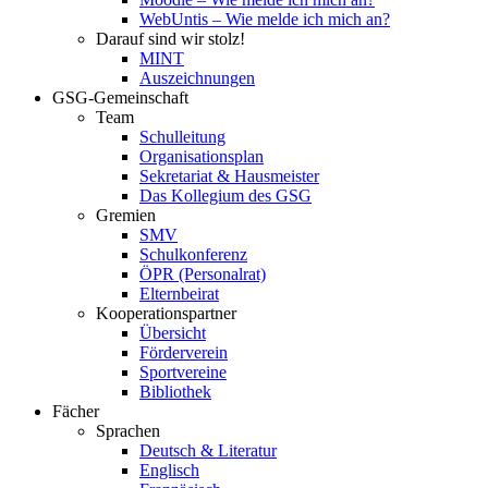
WebUntis – Wie melde ich mich an?
Darauf sind wir stolz!
MINT
Auszeichnungen
GSG-Gemeinschaft
Team
Schulleitung
Organisationsplan
Sekretariat & Hausmeister
Das Kollegium des GSG
Gremien
SMV
Schulkonferenz
ÖPR (Personalrat)
Elternbeirat
Kooperationspartner
Übersicht
Förderverein
Sportvereine
Bibliothek
Fächer
Sprachen
Deutsch & Literatur
Englisch