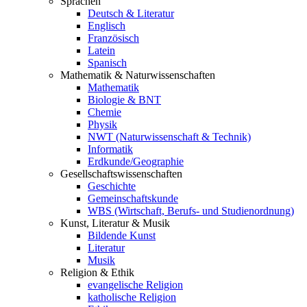
Sprachen
Deutsch & Literatur
Englisch
Französisch
Latein
Spanisch
Mathematik & Naturwissenschaften
Mathematik
Biologie & BNT
Chemie
Physik
NWT (Naturwissenschaft & Technik)
Informatik
Erdkunde/Geographie
Gesellschafts
wissenschaften
Geschichte
Gemeinschaftskunde
WBS (Wirtschaft, Berufs- und Studienordnung)
Kunst, Literatur & Musik
Bildende Kunst
Literatur
Musik
Religion & Ethik
evangelische Religion
katholische Religion