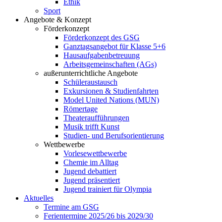
Ethik
Sport
Angebote & Konzept
Förderkonzept
Förderkonzept des GSG
Ganztagsangebot für Klasse 5+6
Hausaufgabenbetreuung
Arbeitsgemeinschaften (AGs)
außerunterrichtliche Angebote
Schüleraustausch
Exkursionen & Studienfahrten
Model United Nations (MUN)
Römertage
Theateraufführungen
Musik trifft Kunst
Studien- und Berufsorientierung
Wettbewerbe
Vorlesewettbewerbe
Chemie im Alltag
Jugend debattiert
Jugend präsentiert
Jugend trainiert für Olympia
Aktuelles
Termine am GSG
Ferientermine 2025/26 bis 2029/30