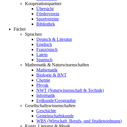
Kooperationspartner
Übersicht
Förderverein
Sportvereine
Bibliothek
Fächer
Sprachen
Deutsch & Literatur
Englisch
Französisch
Latein
Spanisch
Mathematik & Naturwissenschaften
Mathematik
Biologie & BNT
Chemie
Physik
NWT (Naturwissenschaft & Technik)
Informatik
Erdkunde/Geographie
Gesellschafts
wissenschaften
Geschichte
Gemeinschaftskunde
WBS (Wirtschaft, Berufs- und Studienordnung)
Kunst, Literatur & Musik