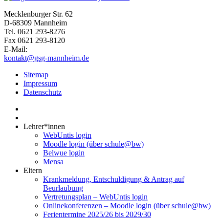
Mecklenburger Str. 62
D-68309 Mannheim
Tel. 0621 293-8276
Fax 0621 293-8120
E-Mail:
kontakt@gsg-mannheim.de
Sitemap
Impressum
Datenschutz
Lehrer*innen
WebUntis login
Moodle login (über schule@bw)
Belwue login
Mensa
Eltern
Krankmeldung, Entschuldigung & Antrag auf
Beurlaubung
Vertretungsplan – WebUntis login
Onlinekonferenzen – Moodle login (über schule@bw)
Ferientermine 2025/26 bis 2029/30