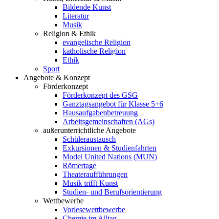
Bildende Kunst
Literatur
Musik
Religion & Ethik
evangelische Religion
katholische Religion
Ethik
Sport
Angebote & Konzept
Förderkonzept
Förderkonzept des GSG
Ganztagsangebot für Klasse 5+6
Hausaufgabenbetreuung
Arbeitsgemeinschaften (AGs)
außerunterrichtliche Angebote
Schüleraustausch
Exkursionen & Studienfahrten
Model United Nations (MUN)
Römertage
Theateraufführungen
Musik trifft Kunst
Studien- und Berufsorientierung
Wettbewerbe
Vorlesewettbewerbe
Chemie im Alltag