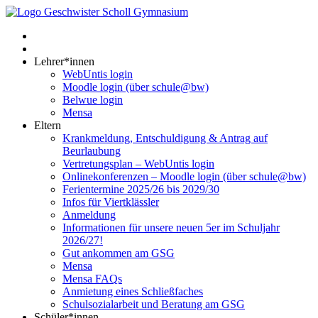
Lehrer*innen
WebUntis login
Moodle login (über schule@bw)
Belwue login
Mensa
Eltern
Krankmeldung, Entschuldigung & Antrag auf
Beurlaubung
Vertretungsplan – WebUntis login
Onlinekonferenzen – Moodle login (über schule@bw)
Ferientermine 2025/26 bis 2029/30
Infos für Viertklässler
Anmeldung
Informationen für unsere neuen 5er im Schuljahr
2026/27!
Gut ankommen am GSG
Mensa
Mensa FAQs
Anmietung eines Schließfaches
Schulsozialarbeit und Beratung am GSG
Schüler*innen