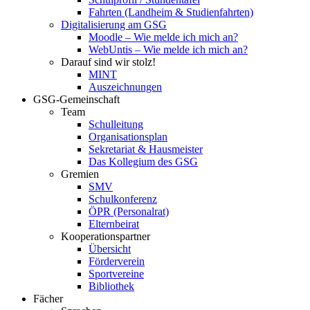
Fahrten (Landheim & Studienfahrten)
Digitalisierung am GSG
Moodle – Wie melde ich mich an?
WebUntis – Wie melde ich mich an?
Darauf sind wir stolz!
MINT
Auszeichnungen
GSG-Gemeinschaft
Team
Schulleitung
Organisationsplan
Sekretariat & Hausmeister
Das Kollegium des GSG
Gremien
SMV
Schulkonferenz
ÖPR (Personalrat)
Elternbeirat
Kooperationspartner
Übersicht
Förderverein
Sportvereine
Bibliothek
Fächer